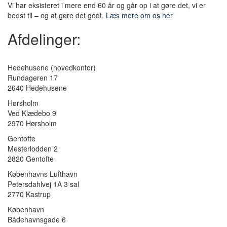
Vi har eksisteret i mere end 60 år og går op i at gøre det, vi er
bedst til – og at gøre det godt.
Læs mere om os her
Afdelinger:
Hedehusene
(hovedkontor)
Rundageren 17
2640 Hedehusene
Hørsholm
Ved Klædebo 9
2970 Hørsholm
Gentofte
Mesterlodden 2
2820 Gentofte
Københavns Lufthavn
Petersdahlvej 1A 3 sal
2770 Kastrup
København
Bådehavnsgade 6