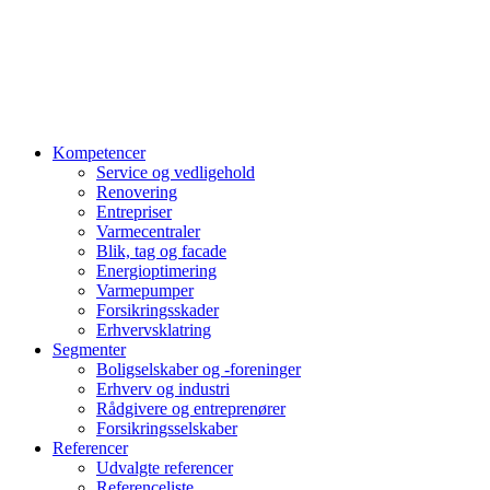
Kompetencer
Service og vedligehold
Renovering
Entrepriser
Varmecentraler
Blik, tag og facade
Energioptimering
Varmepumper
Forsikringsskader
Erhvervsklatring
Segmenter
Boligselskaber og -foreninger
Erhverv og industri
Rådgivere og entreprenører
Forsikringsselskaber
Referencer
Udvalgte referencer
Referenceliste