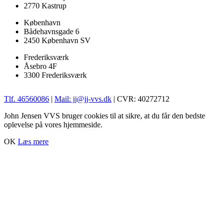
2770 Kastrup
København
Bådehavnsgade 6
2450 København SV
Frederiksværk
Åsebro 4F
3300 Frederiksværk
Tlf. 46560086
|
Mail: jj@jj-vvs.dk
| CVR: 40272712
John Jensen VVS bruger cookies til at sikre, at du får den bedste
oplevelse på vores hjemmeside.
OK
Læs mere