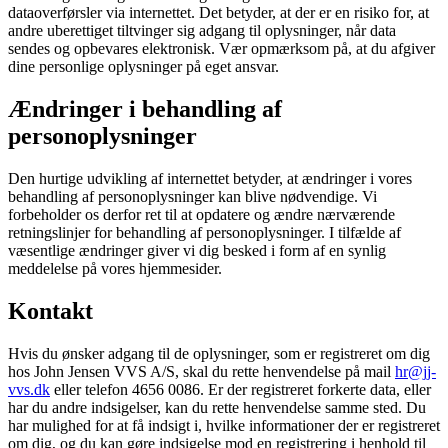
dataoverførsler via internettet. Det betyder, at der er en risiko for, at
andre uberettiget tiltvinger sig adgang til oplysninger, når data
sendes og opbevares elektronisk. Vær opmærksom på, at du afgiver
dine personlige oplysninger på eget ansvar.
Ændringer i behandling af
personoplysninger
Den hurtige udvikling af internettet betyder, at ændringer i vores
behandling af personoplysninger kan blive nødvendige. Vi
forbeholder os derfor ret til at opdatere og ændre nærværende
retningslinjer for behandling af personoplysninger. I tilfælde af
væsentlige ændringer giver vi dig besked i form af en synlig
meddelelse på vores hjemmesider.
Kontakt
Hvis du ønsker adgang til de oplysninger, som er registreret om dig
hos John Jensen VVS A/S, skal du rette henvendelse på mail
hr@jj-
vvs.dk
eller telefon 4656 0086. Er der registreret forkerte data, eller
har du andre indsigelser, kan du rette henvendelse samme sted. Du
har mulighed for at få indsigt i, hvilke informationer der er registreret
om dig, og du kan gøre indsigelse mod en registrering i henhold til