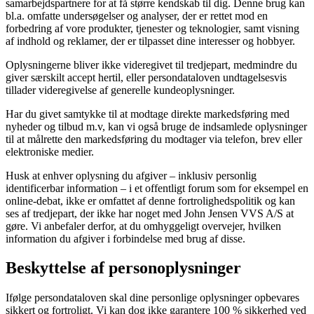
samarbejdspartnere for at få større kendskab til dig. Denne brug kan
bl.a. omfatte undersøgelser og analyser, der er rettet mod en
forbedring af vore produkter, tjenester og teknologier, samt visning
af indhold og reklamer, der er tilpasset dine interesser og hobbyer.
Oplysningerne bliver ikke videregivet til tredjepart, medmindre du
giver særskilt accept hertil, eller persondataloven undtagelsesvis
tillader videregivelse af generelle kundeoplysninger.
Har du givet samtykke til at modtage direkte markedsføring med
nyheder og tilbud m.v, kan vi også bruge de indsamlede oplysninger
til at målrette den markedsføring du modtager via telefon, brev eller
elektroniske medier.
Husk at enhver oplysning du afgiver – inklusiv personlig
identificerbar information – i et offentligt forum som for eksempel en
online-debat, ikke er omfattet af denne fortrolighedspolitik og kan
ses af tredjepart, der ikke har noget med John Jensen VVS A/S at
gøre. Vi anbefaler derfor, at du omhyggeligt overvejer, hvilken
information du afgiver i forbindelse med brug af disse.
Beskyttelse af personoplysninger
Ifølge persondataloven skal dine personlige oplysninger opbevares
sikkert og fortroligt. Vi kan dog ikke garantere 100 % sikkerhed ved