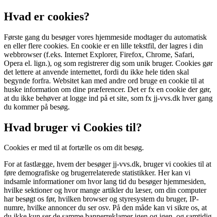
Hvad er cookies?
Første gang du besøger vores hjemmeside modtager du automatisk
en eller flere cookies. En cookie er en lille tekstfil, der lagres i din
webbrowser (f.eks. Internet Explorer, Firefox, Chrome, Safari,
Opera el. lign.), og som registrerer dig som unik bruger. Cookies gør
det lettere at anvende internettet, fordi du ikke hele tiden skal
begynde forfra. Websitet kan med andre ord bruge en cookie til at
huske information om dine præferencer. Det er fx en cookie der gør,
at du ikke behøver at logge ind på et site, som fx jj-vvs.dk hver gang
du kommer på besøg.
Hvad bruger vi Cookies til?
Cookies er med til at fortælle os om dit besøg.
For at fastlægge, hvem der besøger jj-vvs.dk, bruger vi cookies til at
føre demografiske og brugerrelaterede statistikker. Her kan vi
indsamle informationer om hvor lang tid du besøger hjemmesiden,
hvilke sektioner og hvor mange artikler du læser, om din computer
har besøgt os før, hvilken browser og styresystem du bruger, IP-
numre, hvilke annoncer du ser osv. På den måde kan vi sikre os, at
du ikke kun ser de samme bannerreklamer igen og igen, og samtidig