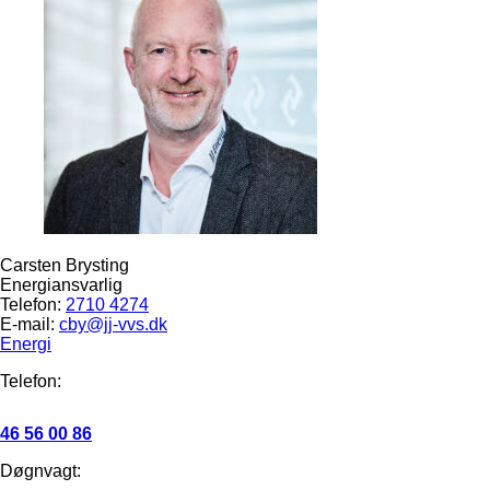
Carsten Brysting
Energiansvarlig
Telefon:
2710 4274
E-mail:
cby@jj-vvs.dk
Energi
Telefon:
46 56 00 86
Døgnvagt: