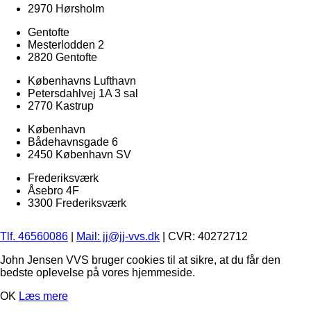
2970 Hørsholm
Gentofte
Mesterlodden 2
2820 Gentofte
Københavns Lufthavn
Petersdahlvej 1A 3 sal
2770 Kastrup
København
Bådehavnsgade 6
2450 København SV
Frederiksværk
Åsebro 4F
3300 Frederiksværk
Tlf. 46560086
|
Mail: jj@jj-vvs.dk
| CVR: 40272712
John Jensen VVS bruger cookies til at sikre, at du får den
bedste oplevelse på vores hjemmeside.
OK
Læs mere