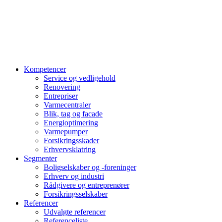
Kompetencer
Service og vedligehold
Renovering
Entrepriser
Varmecentraler
Blik, tag og facade
Energioptimering
Varmepumper
Forsikringsskader
Erhvervsklatring
Segmenter
Boligselskaber og -foreninger
Erhverv og industri
Rådgivere og entreprenører
Forsikringsselskaber
Referencer
Udvalgte referencer
Referenceliste