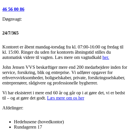
46 56 00 86
Døgnvagt:
24/7/365
Kontoret er åbent mandag-torsdag fra kl. 07:00-16:00 og fredag til
kl. 15:00. Ringer du uden for kontorets åbningstid stilles du
automatisk videre til vagten. Læs mere om vagtudkald
her.
John Jensen VVS beskæftiger mere end 200 medarbejdere inden for
service, forsikring, blik og entreprise. Vi udfører opgaver for
erhvervsvirksomheder, boligselskaber, private, forsikringsselskaber,
entreprenører, rådgivere og professionelle bygherrer.
Vi har eksisteret i mere end 60 år og går op i at gøre det, vi er bedst
til – og at gøre det godt.
Læs mere om os her
Afdelinger:
Hedehusene
(hovedkontor)
Rundageren 17