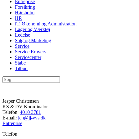
Entreprise
Forsikring
Hørsholm
HR
IT, Økonomi og Administration
Lager og Værktøj
Ledelse
Salg og Marketing
Service
Service Erhverv
Servicecenter
Stabe
Tilbud
Jesper Christensen
KS & DV Koordinator
Telefon:
4010 3781
E-mail:
jcn@jj-vvs.dk
Entreprise
Telefon: