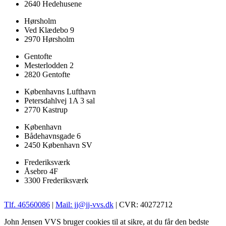
2640 Hedehusene
Hørsholm
Ved Klædebo 9
2970 Hørsholm
Gentofte
Mesterlodden 2
2820 Gentofte
Københavns Lufthavn
Petersdahlvej 1A 3 sal
2770 Kastrup
København
Bådehavnsgade 6
2450 København SV
Frederiksværk
Åsebro 4F
3300 Frederiksværk
Tlf. 46560086
|
Mail: jj@jj-vvs.dk
| CVR: 40272712
John Jensen VVS bruger cookies til at sikre, at du får den bedste