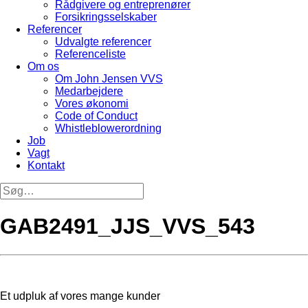
Rådgivere og entreprenører
Forsikringsselskaber
Referencer
Udvalgte referencer
Referenceliste
Om os
Om John Jensen VVS
Medarbejdere
Vores økonomi
Code of Conduct
Whistleblowerordning
Job
Vagt
Kontakt
GAB2491_JJS_VVS_543
Et udpluk af vores mange kunder