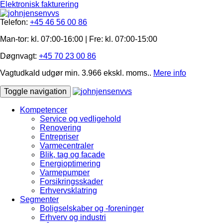
Elektronisk fakturering
Telefon:
+45 46 56 00 86
Man-tor: kl. 07:00-16:00 | Fre: ​kl. 07:00-15​:00
Døgnvagt:
+45 70 23 00 86
Vagtudkald udgør min. 3.966 ekskl. moms..
Mere info
Toggle navigation
Kompetencer
Service og vedligehold
Renovering
Entrepriser
Varmecentraler
Blik, tag og facade
Energioptimering
Varmepumper
Forsikringsskader
Erhvervsklatring
Segmenter
Boligselskaber og -foreninger
Erhverv og industri