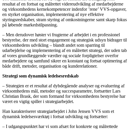
resultat af en fortsat og målrettet videreudvikling af medarbejderne
og virksomhedens kernekompetencer indenfor ’rene’ VVS-opgaver,
en styrket organisation, implementering af nye effektive
styringsredskaber, stram styring af omkostningerne samt skarp fokus
på løbende markedstilpasning.
– Men derudover høster vi frugterne af arbejdet i en professionel
bestyrelse, der med stort engagement og strategisk udsyn bidrager til
virksomhedens udvikling – blandt andet som sparring til
udarbejdelse og implementering af en målrettet strategi, der uden tab
af vores grundlæggende værdier og sociale forpligtelser overfor
medarbejdere og samfund sikrer en konstant og fortsat optimering af
både drift, metoder, organisation og kunderelationer.
Strategi som dynamisk ledelsesredskab
– Strategien er et resultat af dybdegående analyser og evaluering af
virksomhedens mål, metoder og succesparametre, fortsætter Lars
Christian Brask, der som formand for virksomhedens bestyrelse har
været en vigtig spiller i strategiarbejdet.
Han karakteriserer strategiarbejdet i John Jensen VVS som et
dynamisk ledelsesværktøj i fortsat udvikling og fortsætter:
– I udgangspunktet har vi som afsæt for konkrete og målrettede