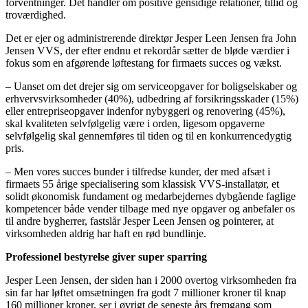
forventninger. Det handler om positive gensidige relationer, tillid og
troværdighed.
Det er ejer og administrerende direktør Jesper Leen Jensen fra John
Jensen VVS, der efter endnu et rekordår sætter de bløde værdier i
fokus som en afgørende løftestang for firmaets succes og vækst.
– Uanset om det drejer sig om serviceopgaver for boligselskaber og
erhvervsvirksomheder (40%), udbedring af forsikringsskader (15%)
eller entrepriseopgaver indenfor nybyggeri og renovering (45%),
skal kvaliteten selvfølgelig være i orden, ligesom opgaverne
selvfølgelig skal gennemføres til tiden og til en konkurrencedygtig
pris.
– Men vores succes bunder i tilfredse kunder, der med afsæt i
firmaets 55 årige specialisering som klassisk VVS-installatør, et
solidt økonomisk fundament og medarbejdernes dybgående faglige
kompetencer både vender tilbage med nye opgaver og anbefaler os
til andre bygherrer, fastslår Jesper Leen Jensen og pointerer, at
virksomheden aldrig har haft en rød bundlinje.
Professionel bestyrelse giver super sparring
Jesper Leen Jensen, der siden han i 2000 overtog virksomheden fra
sin far har løftet omsætningen fra godt 7 millioner kroner til knap
160 millioner kroner, ser i øvrigt de seneste års fremgang som