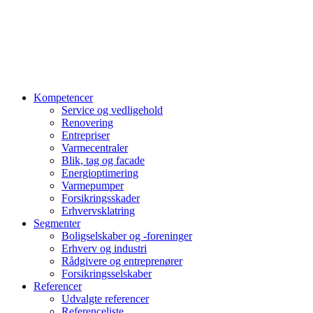
Kompetencer
Service og vedligehold
Renovering
Entrepriser
Varmecentraler
Blik, tag og facade
Energioptimering
Varmepumper
Forsikringsskader
Erhvervsklatring
Segmenter
Boligselskaber og -foreninger
Erhverv og industri
Rådgivere og entreprenører
Forsikringsselskaber
Referencer
Udvalgte referencer
Referenceliste