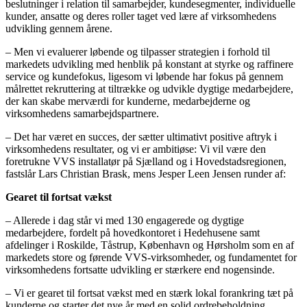
beslutninger i relation til samarbejder, kundesegmenter, individuelle
kunder, ansatte og deres roller taget ved lære af virksomhedens
udvikling gennem årene.
– Men vi evaluerer løbende og tilpasser strategien i forhold til
markedets udvikling med henblik på konstant at styrke og raffinere
service og kundefokus​, ligesom vi løbende har fokus på gennem
målrettet rekruttering at tiltrække og udvikle dygtige medarbejdere,
der kan skabe merværdi for kunderne, medarbejderne og
virksomhedens samarbejdspartnere.
– Det har været en succes, der sætter ultimativt positive aftryk i
virksomhedens resultater, og vi er ambitiøse: Vi vil være den
foretrukne VVS installatør på Sjælland og i Hovedstadsregionen,
fastslår Lars Christian Brask, mens Jesper Leen Jensen runder af:
Gearet til fortsat vækst
– Allerede i dag står vi med 130 engagerede og dygtige
medarbejdere, fordelt på hovedkontoret i Hedehusene samt
afdelinger i Roskilde, Tåstrup, København og Hørsholm som en af
markedets store og førende VVS-virksomheder, og fundamentet for
virksomhedens fortsatte udvikling er stærkere end nogensinde.
– Vi er gearet til fortsat vækst med en stærk lokal forankring tæt på
kunderne og starter det nye år med en solid ordrebeholdning,