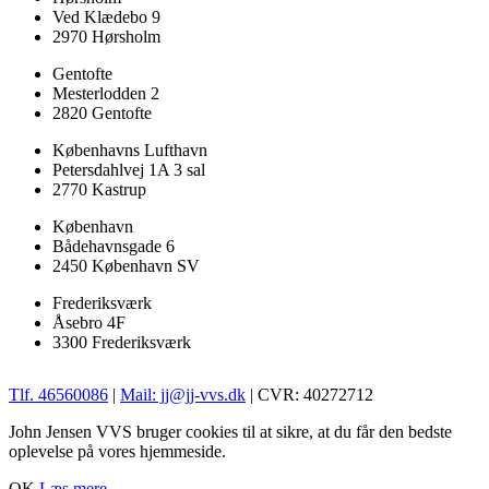
Ved Klædebo 9
2970 Hørsholm
Gentofte
Mesterlodden 2
2820 Gentofte
Københavns Lufthavn
Petersdahlvej 1A 3 sal
2770 Kastrup
København
Bådehavnsgade 6
2450 København SV
Frederiksværk
Åsebro 4F
3300 Frederiksværk
Tlf. 46560086
|
Mail: jj@jj-vvs.dk
| CVR: 40272712
John Jensen VVS bruger cookies til at sikre, at du får den bedste
oplevelse på vores hjemmeside.
OK
Læs mere