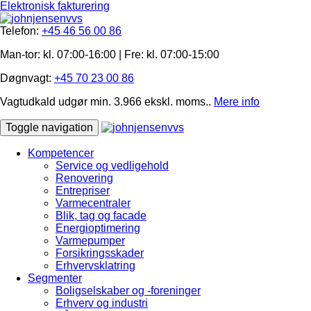
Elektronisk fakturering
Telefon:
+45 46 56 00 86
Man-tor: kl. 07:00-16:00 | Fre: ​kl. 07:00-15​:00
Døgnvagt:
+45 70 23 00 86
Vagtudkald udgør min. 3.966 ekskl. moms..
Mere info
Toggle navigation
Kompetencer
Service og vedligehold
Renovering
Entrepriser
Varmecentraler
Blik, tag og facade
Energioptimering
Varmepumper
Forsikringsskader
Erhvervsklatring
Segmenter
Boligselskaber og -foreninger
Erhverv og industri