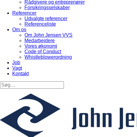
Rådgivere og entreprenører
Forsikringsselskaber
Referencer
Udvalgte referencer
Referenceliste
Om os
Om John Jensen VVS
Medarbejdere
Vores økonomi
Code of Conduct
Whistleblowerordning
Job
Vagt
Kontakt