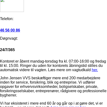
Telefon:
46 56 00 86
Døgnvagt:
24/7/365
Kontoret er åbent mandag-torsdag fra kl. 07:00-16:00 og fredag
til kl. 15:00. Ringer du uden for kontorets åbningstid stilles du
automatisk videre til vagten. Læs mere om vagtudkald
her.
John Jensen VVS beskæftiger mere end 200 medarbejdere
inden for service, forsikring, blik og entreprise. Vi udfører
opgaver for erhvervsvirksomheder, boligselskaber, private,
forsikringsselskaber, entreprenører, rådgivere og professionelle
bygherrer.
Vi har eksisteret i mere end 60 år og går op i at gøre det, vi er