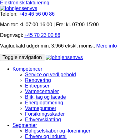
Elektronisk fakturering
Telefon:
+45 46 56 00 86
Man-tor: kl. 07:00-16:00 | Fre: ​kl. 07:00-15​:00
Døgnvagt:
+45 70 23 00 86
Vagtudkald udgør min. 3.966 ekskl. moms..
Mere info
Toggle navigation
Kompetencer
Service og vedligehold
Renovering
Entrepriser
Varmecentraler
Blik, tag og facade
Energioptimering
Varmepumper
Forsikringsskader
Erhvervsklatring
Segmenter
Boligselskaber og -foreninger
Erhverv og industri