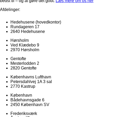
bedst til – og at gøre det godt.
Læs mere om os her
Afdelinger:
Hedehusene
(hovedkontor)
Rundageren 17
2640 Hedehusene
Hørsholm
Ved Klædebo 9
2970 Hørsholm
Gentofte
Mesterlodden 2
2820 Gentofte
Københavns Lufthavn
Petersdahlvej 1A 3 sal
2770 Kastrup
København
Bådehavnsgade 6
2450 København SV
Frederiksværk