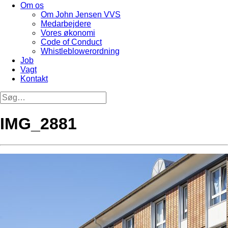
Om os
Om John Jensen VVS
Medarbejdere
Vores økonomi
Code of Conduct
Whistleblowerordning
Job
Vagt
Kontakt
IMG_2881