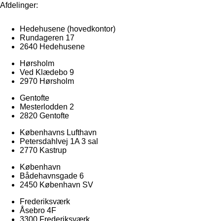
Afdelinger:
Hedehusene
(hovedkontor)
Rundageren 17
2640 Hedehusene
Hørsholm
Ved Klædebo 9
2970 Hørsholm
Gentofte
Mesterlodden 2
2820 Gentofte
Københavns Lufthavn
Petersdahlvej 1A 3 sal
2770 Kastrup
København
Bådehavnsgade 6
2450 København SV
Frederiksværk
Åsebro 4F
3300 Frederiksværk