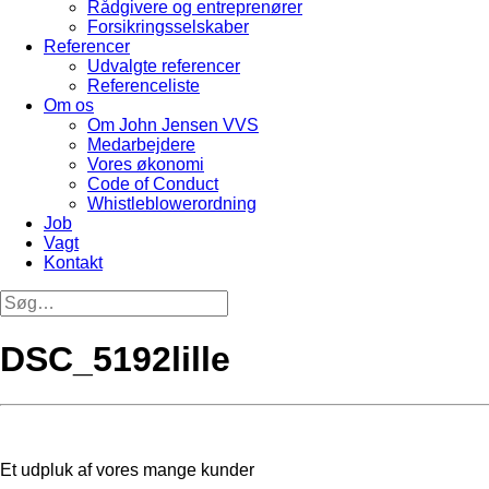
Rådgivere og entreprenører
Forsikringsselskaber
Referencer
Udvalgte referencer
Referenceliste
Om os
Om John Jensen VVS
Medarbejdere
Vores økonomi
Code of Conduct
Whistleblowerordning
Job
Vagt
Kontakt
DSC_5192lille
Et udpluk af vores mange kunder