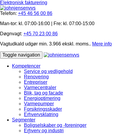
Elektronisk fakturering
Telefon:
+45 46 56 00 86
Man-tor: kl. 07:00-16:00 | Fre: ​kl. 07:00-15​:00
Døgnvagt:
+45 70 23 00 86
Vagtudkald udgør min. 3.966 ekskl. moms..
Mere info
Toggle navigation
Kompetencer
Service og vedligehold
Renovering
Entrepriser
Varmecentraler
Blik, tag og facade
Energioptimering
Varmepumper
Forsikringsskader
Erhvervsklatring
Segmenter
Boligselskaber og -foreninger
Erhverv og industri