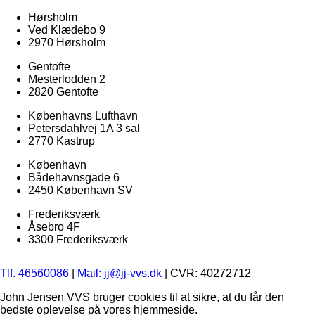
Hørsholm
Ved Klædebo 9
2970 Hørsholm
Gentofte
Mesterlodden 2
2820 Gentofte
Københavns Lufthavn
Petersdahlvej 1A 3 sal
2770 Kastrup
København
Bådehavnsgade 6
2450 København SV
Frederiksværk
Åsebro 4F
3300 Frederiksværk
Tlf. 46560086
|
Mail: jj@jj-vvs.dk
| CVR: 40272712
John Jensen VVS bruger cookies til at sikre, at du får den
bedste oplevelse på vores hjemmeside.