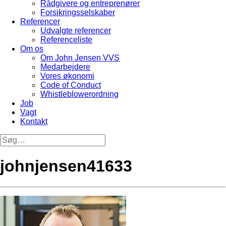
Rådgivere og entreprenører
Forsikringsselskaber
Referencer
Udvalgte referencer
Referenceliste
Om os
Om John Jensen VVS
Medarbejdere
Vores økonomi
Code of Conduct
Whistleblowerordning
Job
Vagt
Kontakt
johnjensen41633