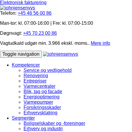
Elektronisk fakturering
Telefon:
+45 46 56 00 86
Man-tor: kl. 07:00-16:00 | Fre: ​kl. 07:00-15​:00
Døgnvagt:
+45 70 23 00 86
Vagtudkald udgør min. 3.966 ekskl. moms..
Mere info
Toggle navigation
Kompetencer
Service og vedligehold
Renovering
Entrepriser
Varmecentraler
Blik, tag og facade
Energioptimering
Varmepumper
Forsikringsskader
Erhvervsklatring
Segmenter
Boligselskaber og -foreninger
Erhverv og industri