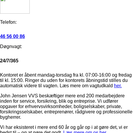
Telefon:
46 56 00 86
Døgnvagt:
24/7/365
Kontoret er åbent mandag-torsdag fra kl. 07:00-16:00 og fredag
til kl. 15:00. Ringer du uden for kontorets åbningstid stilles du
automatisk videre til vagten. Læs mere om vagtudkald
her.
John Jensen VVS beskæftiger mere end 200 medarbejdere
inden for service, forsikring, blik og entreprise. Vi udfører
opgaver for erhvervsvirksomheder, boligselskaber, private,
forsikringsselskaber, entreprenører, rådgivere og professionelle
bygherrer.
Vi har eksisteret i mere end 60 år og går op i at gøre det, vi er
bedst til – og at gøre det godt.
Læs mere om os her