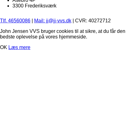
Åsebro 4F
3300 Frederiksværk
Tlf. 46560086
|
Mail: jj@jj-vvs.dk
| CVR: 40272712
John Jensen VVS bruger cookies til at sikre, at du får den
bedste oplevelse på vores hjemmeside.
OK
Læs mere