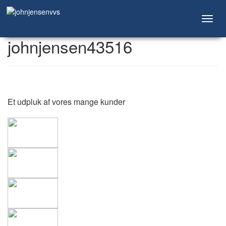
Toggl
navig
johnjensen43516
Et udpluk af vores mange kunder