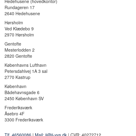
Hedehusene
(hovedkontor)
Rundageren 17
2640 Hedehusene
Hørsholm
Ved Klædebo 9
2970 Hørsholm
Gentofte
Mesterlodden 2
2820 Gentofte
Københavns Lufthavn
Petersdahlvej 1A 3 sal
2770 Kastrup
København
Bådehavnsgade 6
2450 København SV
Frederiksværk
Åsebro 4F
3300 Frederiksværk
Tlf. 46560086
|
Mail: jj@jj-vvs.dk
| CVR: 40272712