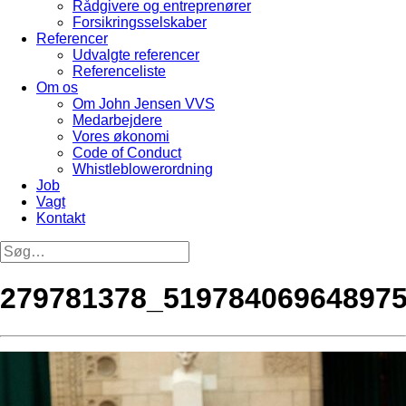
Rådgivere og entreprenører
Forsikringsselskaber
Referencer
Udvalgte referencer
Referenceliste
Om os
Om John Jensen VVS
Medarbejdere
Vores økonomi
Code of Conduct
Whistleblowerordning
Job
Vagt
Kontakt
279781378_51978406964897