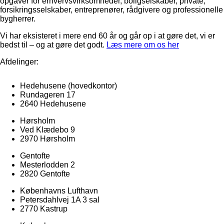
opgaver for erhvervsvirksomheder, boligselskaber, private,
forsikringsselskaber, entreprenører, rådgivere og professionelle
bygherrer.
Vi har eksisteret i mere end 60 år og går op i at gøre det, vi er
bedst til – og at gøre det godt.
Læs mere om os her
Afdelinger:
Hedehusene
(hovedkontor)
Rundageren 17
2640 Hedehusene
Hørsholm
Ved Klædebo 9
2970 Hørsholm
Gentofte
Mesterlodden 2
2820 Gentofte
Københavns Lufthavn
Petersdahlvej 1A 3 sal
2770 Kastrup