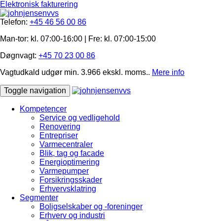
Elektronisk fakturering
Telefon:
+45 46 56 00 86
Man-tor: kl. 07:00-16:00 | Fre: ​kl. 07:00-15​:00
Døgnvagt:
+45 70 23 00 86
Vagtudkald udgør min. 3.966 ekskl. moms..
Mere info
Toggle navigation
Kompetencer
Service og vedligehold
Renovering
Entrepriser
Varmecentraler
Blik, tag og facade
Energioptimering
Varmepumper
Forsikringsskader
Erhvervsklatring
Segmenter
Boligselskaber og -foreninger
Erhverv og industri