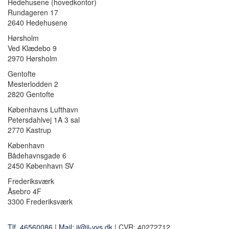
Hedehusene
(hovedkontor)
Rundageren 17
2640 Hedehusene
Hørsholm
Ved Klædebo 9
2970 Hørsholm
Gentofte
Mesterlodden 2
2820 Gentofte
Københavns Lufthavn
Petersdahlvej 1A 3 sal
2770 Kastrup
København
Bådehavnsgade 6
2450 København SV
Frederiksværk
Åsebro 4F
3300 Frederiksværk
Tlf. 46560086
|
Mail: jj@jj-vvs.dk
| CVR: 40272712