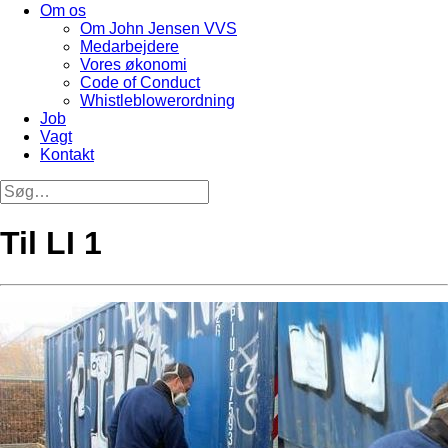
Om os
Om John Jensen VVS
Medarbejdere
Vores økonomi
Code of Conduct
Whistleblowerordning
Job
Vagt
Kontakt
Til LI 1