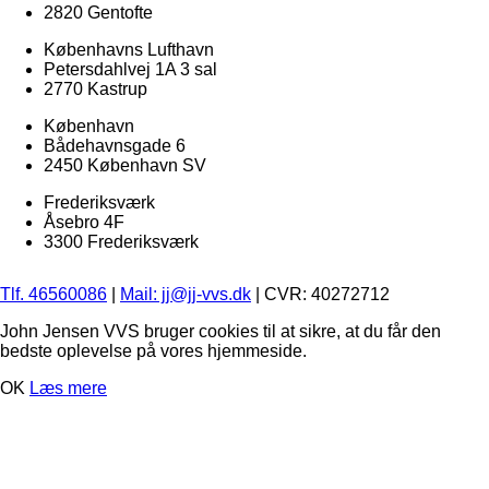
2820 Gentofte
Københavns Lufthavn
Petersdahlvej 1A 3 sal
2770 Kastrup
København
Bådehavnsgade 6
2450 København SV
Frederiksværk
Åsebro 4F
3300 Frederiksværk
Tlf. 46560086
|
Mail: jj@jj-vvs.dk
| CVR: 40272712
John Jensen VVS bruger cookies til at sikre, at du får den
bedste oplevelse på vores hjemmeside.
OK
Læs mere