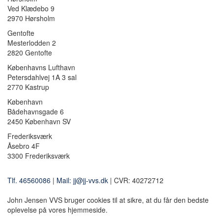
Ved Klædebo 9
2970 Hørsholm
Gentofte
Mesterlodden 2
2820 Gentofte
Københavns Lufthavn
Petersdahlvej 1A 3 sal
2770 Kastrup
København
Bådehavnsgade 6
2450 København SV
Frederiksværk
Åsebro 4F
3300 Frederiksværk
Tlf. 46560086
|
Mail: jj@jj-vvs.dk
| CVR: 40272712
John Jensen VVS bruger cookies til at sikre, at du får den bedste
oplevelse på vores hjemmeside.