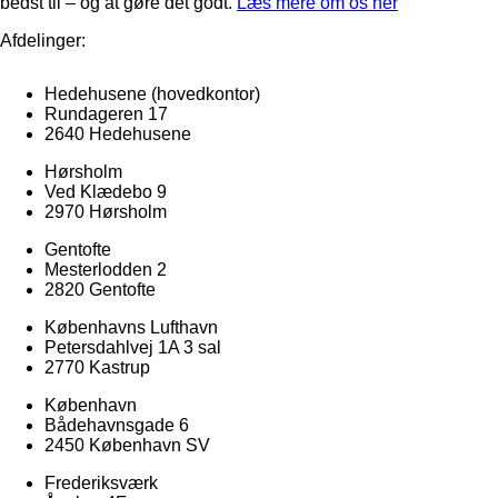
bedst til – og at gøre det godt.
Læs mere om os her
Afdelinger:
Hedehusene
(hovedkontor)
Rundageren 17
2640 Hedehusene
Hørsholm
Ved Klædebo 9
2970 Hørsholm
Gentofte
Mesterlodden 2
2820 Gentofte
Københavns Lufthavn
Petersdahlvej 1A 3 sal
2770 Kastrup
København
Bådehavnsgade 6
2450 København SV
Frederiksværk