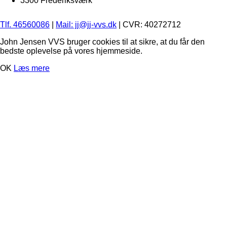
3300 Frederiksværk
Tlf. 46560086
|
Mail: jj@jj-vvs.dk
| CVR: 40272712
John Jensen VVS bruger cookies til at sikre, at du får den
bedste oplevelse på vores hjemmeside.
OK
Læs mere