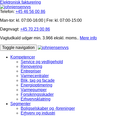
Elektronisk fakturering
Telefon:
+45 46 56 00 86
Man-tor: kl. 07:00-16:00 | Fre: ​kl. 07:00-15​:00
Døgnvagt:
+45 70 23 00 86
Vagtudkald udgør min. 3.966 ekskl. moms..
Mere info
Toggle navigation
Kompetencer
Service og vedligehold
Renovering
Entrepriser
Varmecentraler
Blik, tag og facade
Energioptimering
Varmepumper
Forsikringsskader
Erhvervsklatring
Segmenter
Boligselskaber og -foreninger
Erhverv og industri