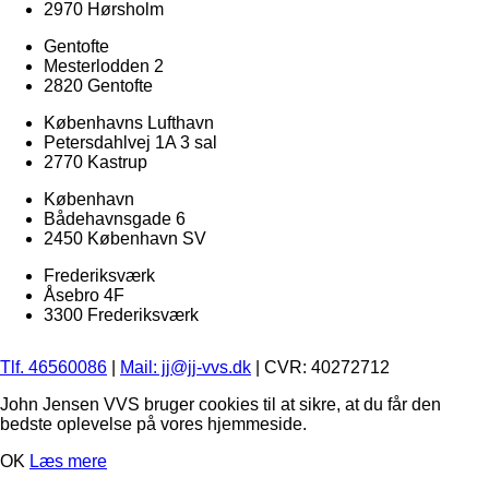
2970 Hørsholm
Gentofte
Mesterlodden 2
2820 Gentofte
Københavns Lufthavn
Petersdahlvej 1A 3 sal
2770 Kastrup
København
Bådehavnsgade 6
2450 København SV
Frederiksværk
Åsebro 4F
3300 Frederiksværk
Tlf. 46560086
|
Mail: jj@jj-vvs.dk
| CVR: 40272712
John Jensen VVS bruger cookies til at sikre, at du får den
bedste oplevelse på vores hjemmeside.
OK
Læs mere