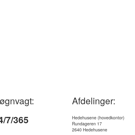
øgnvagt:
Afdelinger:
4/7/365
Hedehusene
(hovedkontor)
Rundageren 17
2640 Hedehusene