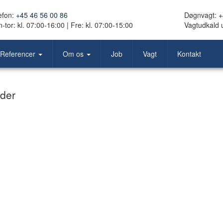
efon:
+45 46 56 00 86
Døgnvagt:
+
-tor: kl. 07:00-16:00 | Fre: ​kl. 07:00-15​:00
Vagtudkald 
Referencer
Om os
Job
Vagt
Kontakt
nder