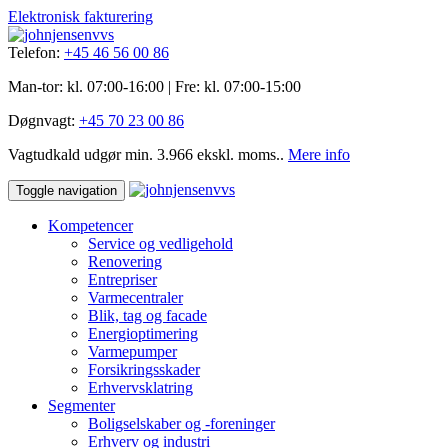
Elektronisk fakturering
Telefon:
+45 46 56 00 86
Man-tor: kl. 07:00-16:00 | Fre: ​kl. 07:00-15​:00
Døgnvagt:
+45 70 23 00 86
Vagtudkald udgør min. 3.966 ekskl. moms..
Mere info
Toggle navigation
Kompetencer
Service og vedligehold
Renovering
Entrepriser
Varmecentraler
Blik, tag og facade
Energioptimering
Varmepumper
Forsikringsskader
Erhvervsklatring
Segmenter
Boligselskaber og -foreninger
Erhverv og industri