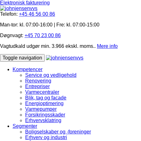
Elektronisk fakturering
Telefon:
+45 46 56 00 86
Man-tor: kl. 07:00-16:00 | Fre: ​kl. 07:00-15​:00
Døgnvagt:
+45 70 23 00 86
Vagtudkald udgør min. 3.966 ekskl. moms..
Mere info
Toggle navigation
Kompetencer
Service og vedligehold
Renovering
Entrepriser
Varmecentraler
Blik, tag og facade
Energioptimering
Varmepumper
Forsikringsskader
Erhvervsklatring
Segmenter
Boligselskaber og -foreninger
Erhverv og industri