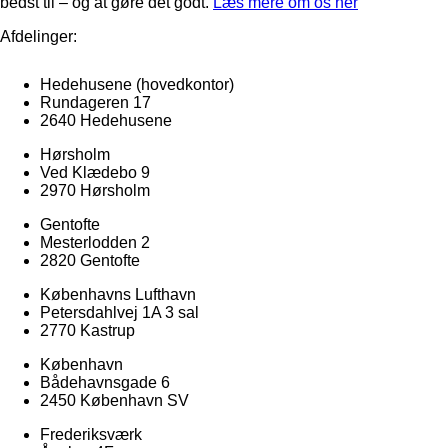
bedst til – og at gøre det godt.
Læs mere om os her
Afdelinger:
Hedehusene
(hovedkontor)
Rundageren 17
2640 Hedehusene
Hørsholm
Ved Klædebo 9
2970 Hørsholm
Gentofte
Mesterlodden 2
2820 Gentofte
Københavns Lufthavn
Petersdahlvej 1A 3 sal
2770 Kastrup
København
Bådehavnsgade 6
2450 København SV
Frederiksværk