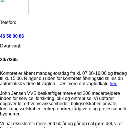
Telefon:
46 56 00 86
Døgnvagt:
24/7/365
Kontoret er åbent mandag-torsdag fra kl. 07:00-16:00 og fredag
til kl. 15:00. Ringer du uden for kontorets åbningstid stilles du
automatisk videre til vagten. Læs mere om vagtudkald
her.
John Jensen VVS beskæftiger mere end 200 medarbejdere
inden for service, forsikring, blik og entreprise. Vi udfører
opgaver for erhvervsvirksomheder, boligselskaber, private,
forsikringsselskaber, entreprenører, rådgivere og professionelle
bygherrer.
Vi har eksisteret i mere end 60 år og går op i at gøre det, vi er