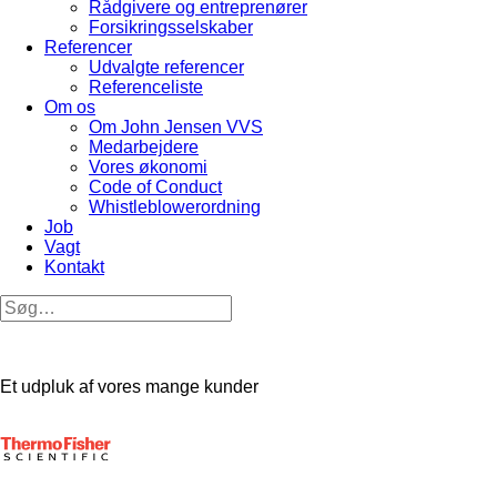
Rådgivere og entreprenører
Forsikringsselskaber
Referencer
Udvalgte referencer
Referenceliste
Om os
Om John Jensen VVS
Medarbejdere
Vores økonomi
Code of Conduct
Whistleblowerordning
Job
Vagt
Kontakt
Et udpluk af vores mange kunder