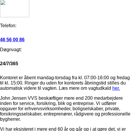
Telefon:
46 56 00 86
Døgnvagt:
24/7/365
Kontoret er åbent mandag-torsdag fra kl. 07:00-16:00 og fredag
til kl. 15:00. Ringer du uden for kontorets åbningstid stilles du
automatisk videre til vagten. Læs mere om vagtudkald
her.
John Jensen VVS beskæftiger mere end 200 medarbejdere
inden for service, forsikring, blik og entreprise. Vi udfører
opgaver for erhvervsvirksomheder, boligselskaber, private,
forsikringsselskaber, entreprenører, rådgivere og professionelle
bygherrer.
Vi har eksisteret i mere end 60 år og går op i at gøre det, vi er