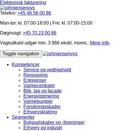
Elektronisk fakturering
Telefon:
+45 46 56 00 86
Man-tor: kl. 07:00-16:00 | Fre: ​kl. 07:00-15​:00
Døgnvagt:
+45 70 23 00 86
Vagtudkald udgør min. 3.966 ekskl. moms..
Mere info
Toggle navigation
Kompetencer
Service og vedligehold
Renovering
Entrepriser
Varmecentraler
Blik, tag og facade
Energioptimering
Varmepumper
Forsikringsskader
Erhvervsklatring
Segmenter
Boligselskaber og -foreninger
Erhverv og industri