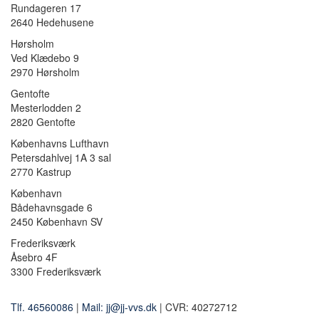
Rundageren 17
2640 Hedehusene
Hørsholm
Ved Klædebo 9
2970 Hørsholm
Gentofte
Mesterlodden 2
2820 Gentofte
Københavns Lufthavn
Petersdahlvej 1A 3 sal
2770 Kastrup
København
Bådehavnsgade 6
2450 København SV
Frederiksværk
Åsebro 4F
3300 Frederiksværk
Tlf. 46560086
|
Mail: jj@jj-vvs.dk
| CVR: 40272712