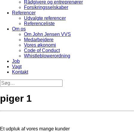
Rådgivere og entreprenører
Forsikringsselskaber
Referencer
Udvalgte referencer
Referenceliste
Om os
Om John Jensen VVS
Medarbejdere
Vores økonomi
Code of Conduct
Whistleblowerordning
Job
Vagt
Kontakt
piger 1
Et udpluk af vores mange kunder