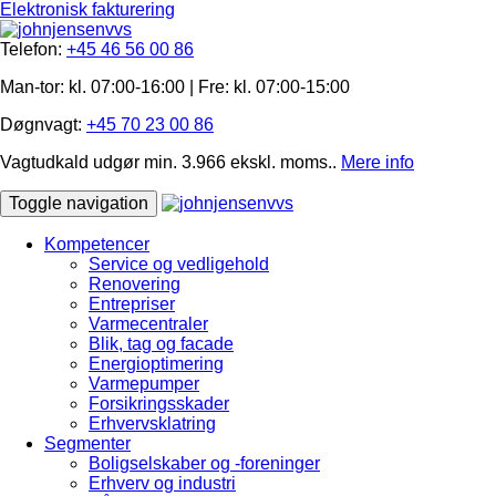
Elektronisk fakturering
Telefon:
+45 46 56 00 86
Man-tor: kl. 07:00-16:00 | Fre: ​kl. 07:00-15​:00
Døgnvagt:
+45 70 23 00 86
Vagtudkald udgør min. 3.966 ekskl. moms..
Mere info
Toggle navigation
Kompetencer
Service og vedligehold
Renovering
Entrepriser
Varmecentraler
Blik, tag og facade
Energioptimering
Varmepumper
Forsikringsskader
Erhvervsklatring
Segmenter
Boligselskaber og -foreninger
Erhverv og industri