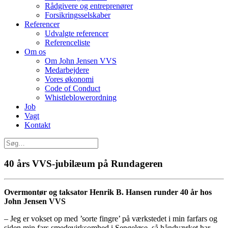
Rådgivere og entreprenører
Forsikringsselskaber
Referencer
Udvalgte referencer
Referenceliste
Om os
Om John Jensen VVS
Medarbejdere
Vores økonomi
Code of Conduct
Whistleblowerordning
Job
Vagt
Kontakt
40 års VVS-jubilæum på Rundageren
Overmontør og taksator Henrik B. Hansen
runder 40 år hos
John Jensen VVS
– Jeg er vokset op med ’sorte fingre’ på værkstedet i min farfars og
siden min fars smedevirksomhed i Sengeløse, så håndværket har