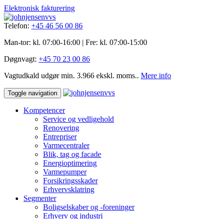
Elektronisk fakturering
Telefon:
+45 46 56 00 86
Man-tor: kl. 07:00-16:00 | Fre: ​kl. 07:00-15​:00
Døgnvagt:
+45 70 23 00 86
Vagtudkald udgør min. 3.966 ekskl. moms..
Mere info
Toggle navigation
Kompetencer
Service og vedligehold
Renovering
Entrepriser
Varmecentraler
Blik, tag og facade
Energioptimering
Varmepumper
Forsikringsskader
Erhvervsklatring
Segmenter
Boligselskaber og -foreninger
Erhverv og industri