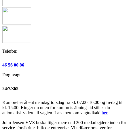
Telefon:
46 56 00 86
Døgnvagt:
24/7/365
Kontoret er åbent mandag-torsdag fra kl. 07:00-16:00 og fredag til
kl. 15:00. Ringer du uden for kontorets åbningstid stilles du
automatisk videre til vagten. Læs mere om vagtudkald
her.
John Jensen VVS beskæftiger mere end 200 medarbejdere inden for
service, forsikring, blik og entreprise. Vi udfører opgaver for