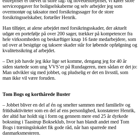
entrepriser er blevet til store fag- og hovedentrepriser, vi kører store
serviceopgaver for boligselskaberne og selv arbejder jeg som
overmontør og taksator med forsikringssager for de store
forsikringsselskaber, fortæller Henrik.
Han tilføjer, at alene arbejdet med forsikringsskader, der aktuelt
udgør en portefølje på over 200 sager, trækker på kompetencer fra
hele virksomheden og beskæftiger knap 16 faste medarbejdere, som
ud over at besigtige og taksere skader står for løbende opfølgning og
kvalitetssikring af arbejdet.
– Det job havde jeg ikke lige set komme, dengang jeg for 40 år
siden startede som ung VVS’er på Rundageren, men sådan er det jo:
Man udvikler sig med jobbet, og pludselig er det en livsstil, som
man ikke vil være foruden.
Tom Bogs og korthårede Buster
– Jobbet bliver en del af én og smelter sammen med familieliv og
fritidsaktiviteter som en del af ens personlighed, konstaterer Henrik,
der altid har holdt sig i form og gennem mere end 25 år dyrkede
boksning i Taastrup Bokseklub, hvor han blandt andet med Tom
Bogs i træningslokalet fik gode råd, når han sparrede med
danmarksmesteren.