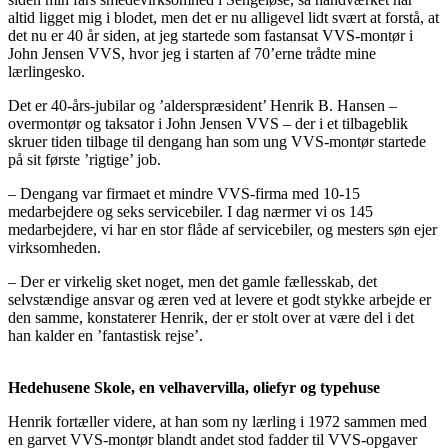
altid ligget mig i blodet, men det er nu alligevel lidt svært at forstå, at
det nu er 40 år siden, at jeg startede som fastansat VVS-montør i
John Jensen VVS, hvor jeg i starten af 70’erne trådte mine
lærlingesko.
Det er 40-års-jubilar og ’alderspræsident’ Henrik B. Hansen –
overmontør og taksator i John Jensen VVS – der i et tilbageblik
skruer tiden tilbage til dengang han som ung VVS-montør startede
på sit første ’rigtige’ job.
– Dengang var firmaet et mindre VVS-firma med 10-15
medarbejdere og seks servicebiler. I dag nærmer vi os 145
medarbejdere, vi har en stor flåde af servicebiler, og mesters søn ejer
virksomheden.
– Der er virkelig sket noget, men det gamle fællesskab, det
selvstændige ansvar og æren ved at levere et godt stykke arbejde er
den samme, konstaterer Henrik, der er stolt over at være del i det
han kalder en ’fantastisk rejse’.
Hedehusene Skole, en velhavervilla, oliefyr og typehuse
Henrik fortæller videre, at han som ny lærling i 1972 sammen med
en garvet VVS-montør blandt andet stod fadder til VVS-opgaver