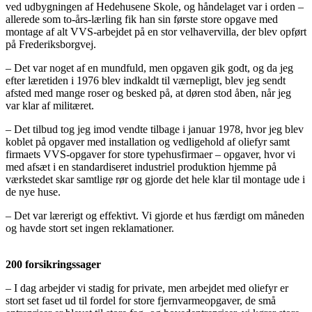
ved udbygningen af Hedehusene Skole, og håndelaget var i orden –
allerede som to-års-lærling fik han sin første store opgave med
montage af alt VVS-arbejdet på en stor velhavervilla, der blev opført
på Frederiksborgvej.
– Det var noget af en mundfuld, men opgaven gik godt, og da jeg
efter læretiden i 1976 blev indkaldt til værnepligt, blev jeg sendt
afsted med mange roser og besked på, at døren stod åben, når jeg
var klar af militæret.
– Det tilbud tog jeg imod vendte tilbage i januar 1978, hvor jeg blev
koblet på opgaver med installation og vedligehold af oliefyr samt
firmaets VVS-opgaver for store typehusfirmaer – opgaver, hvor vi
med afsæt i en standardiseret industriel produktion hjemme på
værkstedet skar samtlige rør og gjorde det hele klar til montage ude i
de nye huse.
– Det var lærerigt og effektivt. Vi gjorde et hus færdigt om måneden
og havde stort set ingen reklamationer.
200 forsikringssager
– I dag arbejder vi stadig for private, men arbejdet med oliefyr er
stort set faset ud til fordel for store fjernvarmeopgaver, de små