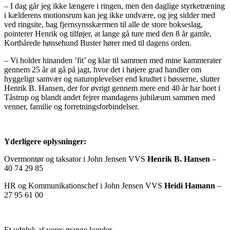
– I dag går jeg ikke længere i ringen, men den daglige styrketræning
i kælderens motionsrum kan jeg ikke undvære, og jeg sidder med
ved ringsite, bag fjernsynsskærmen til alle de store bokseslag,
pointerer Henrik og tilføjer, at lange gå ture med den 8 år gamle,
Korthårede hønsehund Buster hører med til dagens orden.
– Vi holder hinanden ’fit’ og klar til sammen med mine kammerater
gennem 25 år at gå på jagt, hvor det i højere grad handler om
hyggeligt samvær og naturoplevelser end krudtet i bøsserne, slutter
Henrik B. Hansen, der for øvrigt gennem mere end 40 år har boet i
Tåstrup og blandt andet fejrer mandagens jubilæum sammen med
venner, familie og forretningsforbindelser.
Yderligere oplysninger:
Overmontør og taksator i John Jensen VVS
Henrik B. Hansen
–
40 74 29 85
HR og Kommunikationschef i John Jensen VVS
Heidi Hamann
–
27 95 61 00
Et udpluk af vores mange kunder