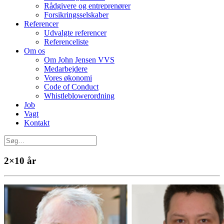
Rådgivere og entreprenører
Forsikringsselskaber
Referencer
Udvalgte referencer
Referenceliste
Om os
Om John Jensen VVS
Medarbejdere
Vores økonomi
Code of Conduct
Whistleblowerordning
Job
Vagt
Kontakt
2×10 år