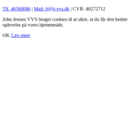
Tlf. 46560086
|
Mail: jj@jj-vvs.dk
| CVR: 40272712
John Jensen VVS bruger cookies til at sikre, at du får den bedste
oplevelse på vores hjemmeside.
OK
Læs mere