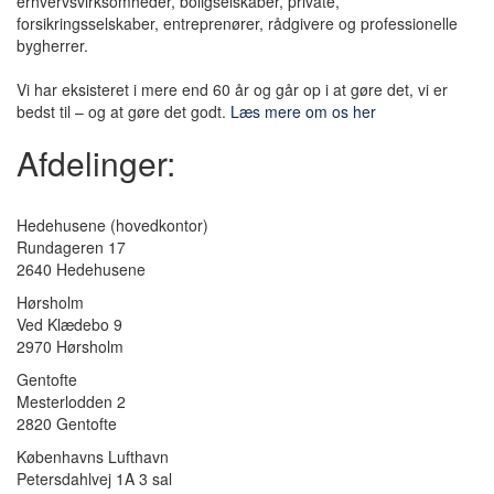
erhvervsvirksomheder, boligselskaber, private,
forsikringsselskaber, entreprenører, rådgivere og professionelle
bygherrer.
Vi har eksisteret i mere end 60 år og går op i at gøre det, vi er
bedst til – og at gøre det godt.
Læs mere om os her
Afdelinger:
Hedehusene
(hovedkontor)
Rundageren 17
2640 Hedehusene
Hørsholm
Ved Klædebo 9
2970 Hørsholm
Gentofte
Mesterlodden 2
2820 Gentofte
Københavns Lufthavn
Petersdahlvej 1A 3 sal