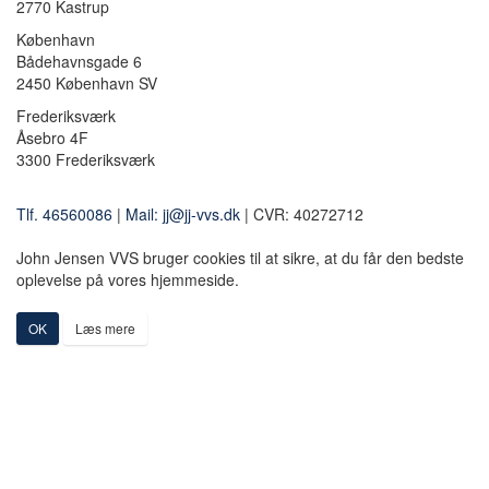
2770 Kastrup
København
Bådehavnsgade 6
2450 København SV
Frederiksværk
Åsebro 4F
3300 Frederiksværk
Tlf. 46560086
|
Mail: jj@jj-vvs.dk
| CVR: 40272712
John Jensen VVS bruger cookies til at sikre, at du får den bedste
oplevelse på vores hjemmeside.
OK
Læs mere