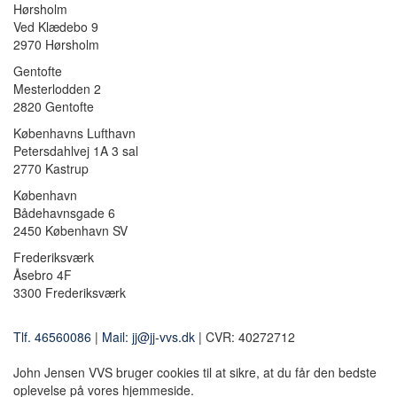
Hørsholm
Ved Klædebo 9
2970 Hørsholm
Gentofte
Mesterlodden 2
2820 Gentofte
Københavns Lufthavn
Petersdahlvej 1A 3 sal
2770 Kastrup
København
Bådehavnsgade 6
2450 København SV
Frederiksværk
Åsebro 4F
3300 Frederiksværk
Tlf. 46560086
|
Mail: jj@jj-vvs.dk
| CVR: 40272712
John Jensen VVS bruger cookies til at sikre, at du får den bedste
oplevelse på vores hjemmeside.