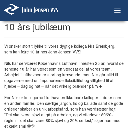
Toggl
navig
10 års jubilæum
Vi ønsker stort tillykke til vores dygtige kollega Nils Breinbjerg,
som kan fejre 10 år hos John Jensen VVS!
Nils har serviceret Københavns Lufthavn i næsten 25 år, hvoraf de
seneste 10 år har været som en værdsat del af vores team.
Arbejdet i lufthavnen er stort og krævende, men Nils går altid til
opgaverne med en imponerende fleksibilitet og villighed til at
hjælpe – dag og nat – når det virkelig brænder på 🔧✈️
For Nils er kollegerne i lufthavnen ikke bare kolleger – de er som
en anden familie. Den særlige jargon, fis og ballade samt de gode
drillerier skaber en unik arbejdsånd, som han værdsætter højt.
”Det skal være sjovt at gå på arbejde, og vi efterlever 80/20-
reglen – det skal være 80% sjovt og 20% seriøst,” siger han med
et kækt smil 😄👌