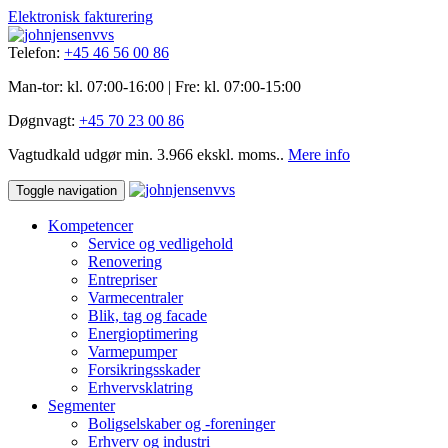
Elektronisk fakturering
Telefon:
+45 46 56 00 86
Man-tor: kl. 07:00-16:00 | Fre: ​kl. 07:00-15​:00
Døgnvagt:
+45 70 23 00 86
Vagtudkald udgør min. 3.966 ekskl. moms..
Mere info
Toggle navigation
Kompetencer
Service og vedligehold
Renovering
Entrepriser
Varmecentraler
Blik, tag og facade
Energioptimering
Varmepumper
Forsikringsskader
Erhvervsklatring
Segmenter
Boligselskaber og -foreninger
Erhverv og industri