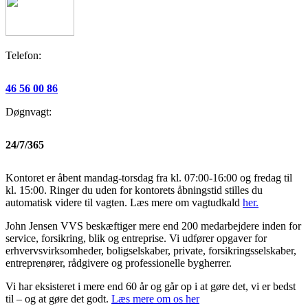
Telefon:
46 56 00 86
Døgnvagt:
24/7/365
Kontoret er åbent mandag-torsdag fra kl. 07:00-16:00 og fredag til
kl. 15:00. Ringer du uden for kontorets åbningstid stilles du
automatisk videre til vagten. Læs mere om vagtudkald
her.
John Jensen VVS beskæftiger mere end 200 medarbejdere inden for
service, forsikring, blik og entreprise. Vi udfører opgaver for
erhvervsvirksomheder, boligselskaber, private, forsikringsselskaber,
entreprenører, rådgivere og professionelle bygherrer.
Vi har eksisteret i mere end 60 år og går op i at gøre det, vi er bedst
til – og at gøre det godt.
Læs mere om os her